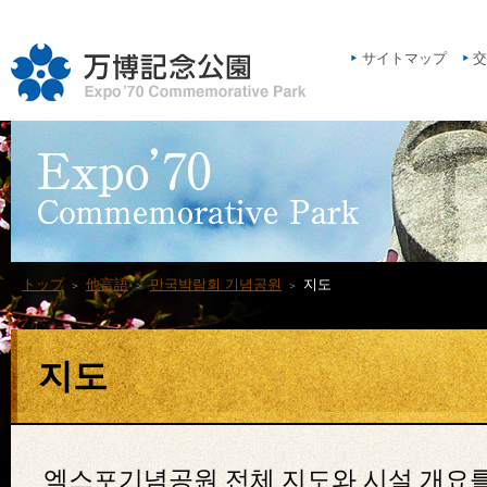
サイトマップ
交
トップ
他言語
만국박람회 기념공원
지도
＞
＞
＞
지도
엑스포기념공원 전체 지도와 시설 개요를