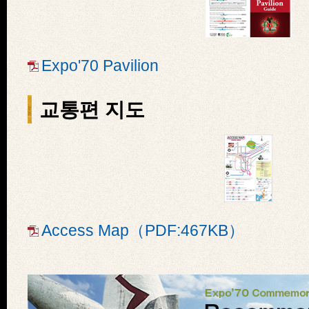
Expo'70 Pavilion
교통편 지도
Access Map（PDF:467KB）