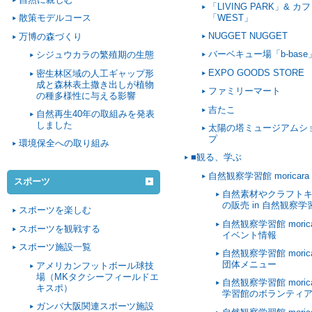
「LIVING PARK」& カ
「WEST」
散策モデルコース
NUGGET NUGGET
万博の森づくり
バーベキュー場「b-base
シジュウカラの繁殖期の生態
EXPO GOODS STORE
密生林区域の人工ギャップ形
成と森林表土撒き出しが植物
ファミリーマート
の種多様性に与える影響
吉たこ
自然再生40年の取組みを発表
しました
太陽の塔ミュージアムシ
プ
環境保全への取り組み
■観る、学ぶ
自然観察学習館 moricara
スポーツ
自然素材やクラフト
の販売 in 自然観察学
スポーツを楽しむ
自然観察学習館 morica
スポーツを観戦する
イベント情報
スポーツ施設一覧
自然観察学習館 morica
団体メニュー
アメリカンフットボール球技
場（MKタクシーフィールドエ
自然観察学習館 morica
キスポ）
学習館のボランティ
ガンバ大阪関連スポーツ施設