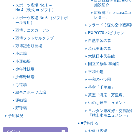
自然観察学習館 morica
施設紹介
スポーツ広場 No.1 ～
No.4（軟式 or ソフト）
広報誌「moricaraニ
レター」
スポーツ広場 No.5 （ソフトボ
ール専用）
ソラード ( 森の空中観察路
万博テニスガーデン
EXPO’70 パビリオン
万博フットサルクラブ
自然学習の森
万博記念競技場
現代美術の森
小広場
大阪日本民芸館
小運動場
国立民族学博物館
少年球技場
平和の鐘
少年野球場
平和のバラ園
弓道場
茶室「千里庵」
総合スポーツ広場
茶室「汎庵・万里庵」
運動場
いのち球モニュメント
野球場
ヨルダン館友好・交流記
『枯山水モニュメント』
予約状況
■予約する
お祭り広場
イベント