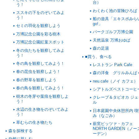
台）
う！
わくわく池の冒険ひろば
ススキの下をのぞいてみよ
う！
船の遊具「エキスポみら
go!」
セミの羽化を観察しよう
パークゴルフ万博公園
万博記念公園を彩る樹木
天然温泉 万博おゆば
万博記念公園紅葉スポット
森の足湯
冬の虫たちを観察してみよ
う！
■買う、食べる
冬の鳥を観察してみよう！
レストラン Park Cafe
春の昆虫を観察しよう！
森の洋食 グリルみんぱ
春の野草を観察しよう
neu.cafe（ノイ カフェ）
春の鳥を観察してみよう！
シアトルズベストコーヒ
樹木の冬芽や葉痕を観察しよ
クレープ＆タピオカ ジェ
う！
ル
水辺の生き物をのぞいてみよ
日本庭園中央休憩所内 喫
う！
み（なごみ）
草むらの生き物たち
薪窯ピッツァ・カフェ
NORTH GARDEN（ノ
森を探検する
ーデン）
自然に親しむ