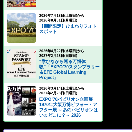
2026年7月18日(土曜日)から
2026年8月31日(月曜日)
【期間限定】ひまわりフォト
スポット
2026年4月22日(水曜日)から
2027年2月28日(日曜日)
“学びながら巡る万博体
験”「EXPO’70スタンプラリー
＆EFE Global Learning
Project」
2026年3月14日(土曜日)から
2027年2月28日(日曜日)
EXPO’70パビリオン企画展
1970年大阪万博ビフォー・ア
フター展 ～あのパビリオンは
いまどこに？～ 2026