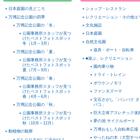
日本庭園の見どころ
ショップ・レストラン
万博記念公園の四季
レクリエーション・その他エ
万博記念公園の「冬」
文化施設
公園事務所スタッフが見つ
日本庭園
けたベストフォトスポット
自然文化園
冬（1月～3月）
遊具・ボート・自転車
万博記念公園の「夏」
■遊ぶ、レクリエーション
公園事務所スタッフが見つ
けたベストフォトスポット
園内乗り物
夏（7月～9月）
トライ・トレイン
万博記念公園の「春」
ボウケンノモリ
公園事務所スタッフが見つ
ファンタズーマ
けたベストフォトスポット
春（4月～6月）
宝石さがし「バンパク タ
バコ」
万博記念公園の「秋」
巨大立体アスレチック迷
公園事務所スタッフが見つ
けたベストフォトスポット
夢の池 サイクルボート
秋（10月～12月）
万博おもしろ自転車広場
動植物の観察
やったねの木（大型すべ
どんぐりさがしに出かけよ