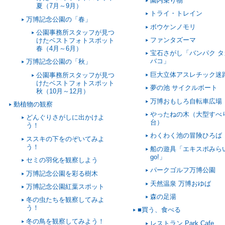
園内乗り物
夏（7月～9月）
トライ・トレイン
万博記念公園の「春」
ボウケンノモリ
公園事務所スタッフが見つ
ファンタズーマ
けたベストフォトスポット
春（4月～6月）
宝石さがし「バンパク タ
バコ」
万博記念公園の「秋」
巨大立体アスレチック迷
公園事務所スタッフが見つ
けたベストフォトスポット
夢の池 サイクルボート
秋（10月～12月）
万博おもしろ自転車広場
動植物の観察
やったねの木（大型すべ
どんぐりさがしに出かけよ
台）
う！
わくわく池の冒険ひろば
ススキの下をのぞいてみよ
う！
船の遊具「エキスポみら
go!」
セミの羽化を観察しよう
パークゴルフ万博公園
万博記念公園を彩る樹木
天然温泉 万博おゆば
万博記念公園紅葉スポット
森の足湯
冬の虫たちを観察してみよ
う！
■買う、食べる
冬の鳥を観察してみよう！
レストラン Park Cafe