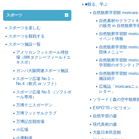
■観る、学ぶ
自然観察学習館 moricara
スポーツ
自然素材やクラフト
の販売 in 自然観察学
スポーツを楽しむ
自然観察学習館 morica
スポーツを観戦する
イベント情報
スポーツ施設一覧
自然観察学習館 morica
団体メニュー
アメリカンフットボール球技
場（MKタクシーフィールドエ
自然観察学習館 morica
キスポ）
学習館のボランティ
ガンバ大阪関連スポーツ施設
自然観察学習館 morica
施設紹介
スポーツ広場 No.1 ～
No.4（軟式 or ソフト）
広報誌「moricaraニ
レター」
スポーツ広場 No.5 （ソフトボ
ール専用）
ソラード ( 森の空中観察路
万博テニスガーデン
EXPO’70 パビリオン
万博フットサルクラブ
自然学習の森
万博記念競技場
現代美術の森
小広場
大阪日本民芸館
小運動場