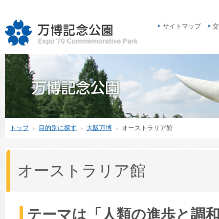
サイトマップ
交
トップ
目的別に探す
大阪万博
オーストラリア館
＞
＞
＞
オーストラリア館
テーマは「人類の進歩と調