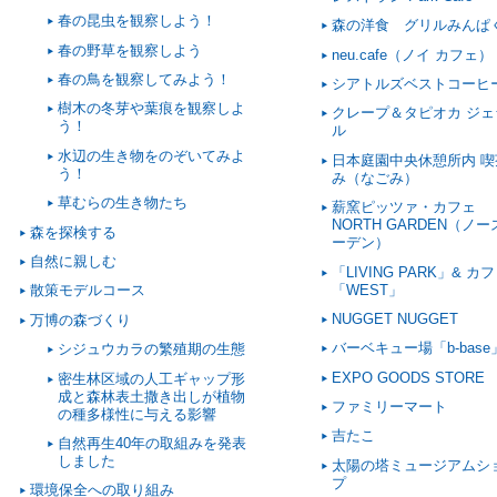
春の昆虫を観察しよう！
森の洋食 グリルみんぱ
春の野草を観察しよう
neu.cafe（ノイ カフェ）
春の鳥を観察してみよう！
シアトルズベストコーヒ
樹木の冬芽や葉痕を観察しよ
クレープ＆タピオカ ジェ
う！
ル
水辺の生き物をのぞいてみよ
日本庭園中央休憩所内 喫
う！
み（なごみ）
草むらの生き物たち
薪窯ピッツァ・カフェ
NORTH GARDEN（ノ
森を探検する
ーデン）
自然に親しむ
「LIVING PARK」& カ
「WEST」
散策モデルコース
NUGGET NUGGET
万博の森づくり
バーベキュー場「b-base
シジュウカラの繁殖期の生態
EXPO GOODS STORE
密生林区域の人工ギャップ形
成と森林表土撒き出しが植物
ファミリーマート
の種多様性に与える影響
吉たこ
自然再生40年の取組みを発表
しました
太陽の塔ミュージアムシ
プ
環境保全への取り組み