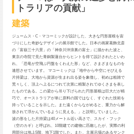
トラリアの貢献」
建築
ジュームス・C・マコーミックが設計した、大きな円形屋根を宙
づりにした奇妙なデザインの展示館でした。日本の画家葛飾北斎
の「富嶽三十六景」の「神奈川沖浪裏の富士」に描かれた波と、
東京の寺院で見た青銅製蓮台からヒントを得て設計されたといわ
れ、「恐竜が空飛ぶ円盤をくわえた形」など、さまざまなものを
連想させています。 マコーミックは「地中から中空にそびえる
片持梁は、大地から資源が生まれ出る姿を象徴し、初めは粗雑で
荒々しく、頂上へ上るにつれて次第に精製されてゆくさまを表し
たものである。この梁から吊り下げられた円形屋根は巨大だが精
巧で、オーストラリアが単に原料の国ではなく、すぐれた技術を
持っていることを示した。また遠くからながめると、重力から解
放されて浮かんでいるように見える。」と説明していました。
波の形をした片持梁は40メートル近い高さで、スカイ・フック
（空のカギ）と呼ばれ、10階建ての建物に匹敵したが、実際の利
用部分は地上5階、地下1階でした。また、主展示場のあるサンク