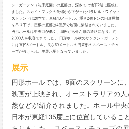
ン・ガーデン（沈床庭園）の底部は、深さでは地下2階に匹敵し
ました。スカイ・フックの先端から下がったパラレル・ワイヤ・
ストランドは20本で、直径48メートル、重さ240トンの円形屋根
を吊り下げ、屋根の底部は4箇所で地面に緊結されていました。
円形ホールは中央部が低く、周囲がらせん形の通路になり、約
2,000人を収容できました。 円形ホール横のサンクン・ガーデン
には直径8メートル、長さ69メートルの円筒形のスペース・チュ
ーブが設けられ、主展示場となっていました。
展示
円形ホールでは、9面のスクリーンに
映画が上映され、オーストラリアの人
然などが紹介されました。ホール中央
日本が東経135度上に位置しているこ
ありました。 スペース・チューブの