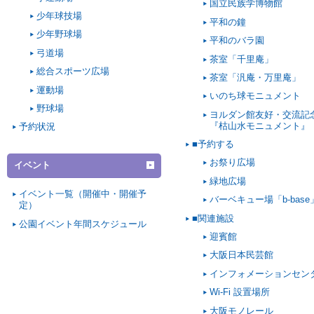
国立民族学博物館
少年球技場
平和の鐘
少年野球場
平和のバラ園
弓道場
茶室「千里庵」
総合スポーツ広場
茶室「汎庵・万里庵」
運動場
いのち球モニュメント
野球場
ヨルダン館友好・交流記
『枯山水モニュメント』
予約状況
■予約する
お祭り広場
イベント
緑地広場
イベント一覧（開催中・開催予
バーベキュー場「b-base
定）
■関連施設
公園イベント年間スケジュール
迎賓館
大阪日本民芸館
インフォメーションセン
Wi-Fi 設置場所
大阪モノレール