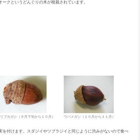
オークというどんぐりの木が植栽されています。
リブカガシ（９月下旬から１０月）
ウバメガシ（１０月から１１月）
実を付けます。スダジイやツブラジイと同じように渋みがないので食べ