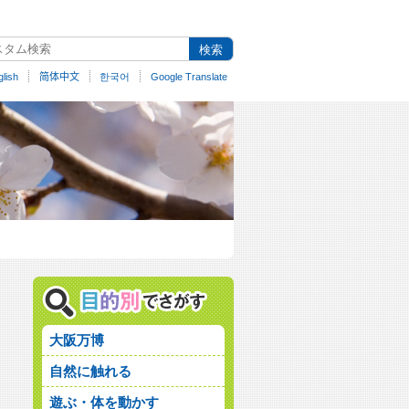
lish
简体中文
한국어
Google Translate
大阪万博
自然に触れる
遊ぶ・体を動かす