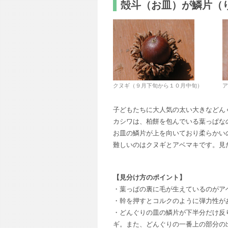
殻斗（お皿）が鱗片（
クヌギ（９月下旬から１０月中旬）
ア
子どもたちに大人気の太い大きなどん
カシワは、柏餅を包んでいる葉っぱな
お皿の鱗片が上を向いており柔らかい
難しいのはクヌギとアベマキです。見
【見分け方のポイント】
・葉っぱの裏に毛が生えているのがア
・幹を押すとコルクのように弾力性が
・どんぐりの皿の鱗片が下半分だけ反
ギ。また、どんぐりの一番上の部分の