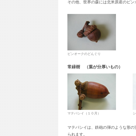
その他、世界の森には北米原産のピン
ピンオークのどんぐり
常緑樹 （葉が分厚いもの）
マテバシイ（１０月）
シ
マテバシイは、鉄砲の弾のような形の
られます。