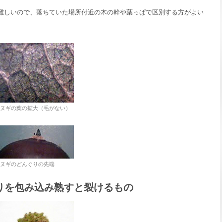
難しいので、落ちていた場所付近の木の幹や葉っぱで区別する方がよい
ヌギの葉の拡大（毛がない）
ヌギのどんぐりの先端
りを包み込み熟すと裂けるもの