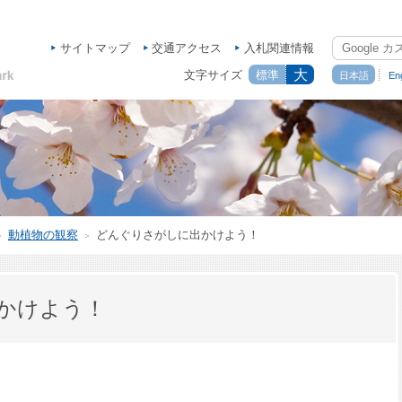
サイトマップ
交通アクセス
入札関連情報
大
文字サイズ
標準
日本語
Eng
動植物の観察
どんぐりさがしに出かけよう！
＞
＞
かけよう！