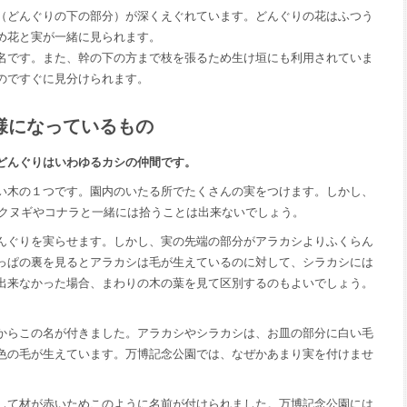
（どんぐりの下の部分）が深くえぐれています。どんぐりの花はふつう
め花と実が一緒に見られます。
名です。また、幹の下の方まで枝を張るため生け垣にも利用されていま
のですぐに見分けられます。
様になっているもの
どんぐりはいわゆるカシの仲間です。
い木の１つです。園内のいたる所でたくさんの実をつけます。しかし、
、クヌギやコナラと一緒には拾うことは出来ないでしょう。
んぐりを実らせます。しかし、実の先端の部分がアラカシよりふくらん
っぱの裏を見るとアラカシは毛が生えているのに対して、シラカシには
出来なかった場合、まわりの木の葉を見て区別するのもよいでしょう。
からこの名が付きました。アラカシやシラカシは、お皿の部分に白い毛
色の毛が生えています。万博記念公園では、なぜかあまり実を付けませ
して材が赤いためこのように名前が付けられました。万博記念公園には