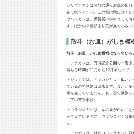
シリブカガシは名前の通りお尻の部分
春に咲きますが、この種は秋に咲くた
ウバメガシは、備長炭の材料として有
す。ほかの２種類より葉が丸く小さい
殻斗（お皿）がしま模
殻斗（お皿）がしま模様になっている
・アラカシは、万博記念公園で一番多
落ちる時期が11月から12月頃なので
・シラカシは、アラカシとよく似たど
でいるので区別は出来ます。また、葉
毛が生えていません。もし実で区別が
（下の写真参照）
・ウラジロガシは、葉の裏が白いこと
が生えているのに、ウラジロガシは褐
ん。
・アカガシは、材が白いシラカシに対