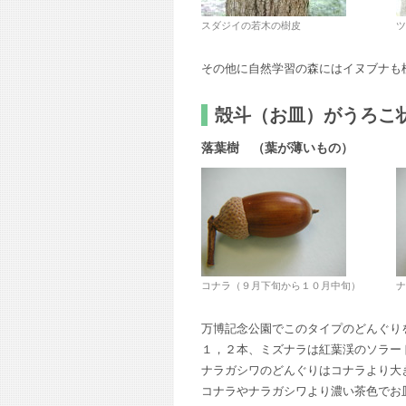
スダジイの若木の樹皮
ツ
その他に自然学習の森にはイヌブナも
殻斗（お皿）がうろこ
落葉樹 （葉が薄いもの）
コナラ（９月下旬から１０月中旬）
ナ
万博記念公園でこのタイプのどんぐり
１，２本、ミズナラは紅葉渓のソラー
ナラガシワのどんぐりはコナラより大
コナラやナラガシワより濃い茶色でお