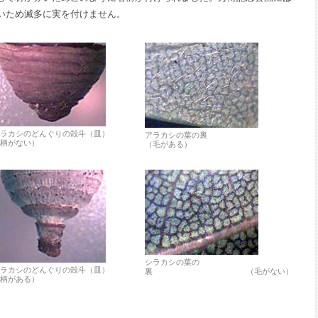
いため滅多に実を付けません。
アラカシのどんぐりの殻斗（皿）
アラカシの葉の裏
柄がない）
（毛がある）
シラカシの葉の
シラカシのどんぐりの殻斗（皿）
裏 （毛がない）
柄がある）