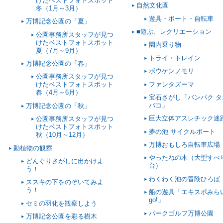
けたベストフォトスポット
自然文化園
冬（1月～3月）
遊具・ボート・自転車
万博記念公園の「夏」
■遊ぶ、レクリエーション
公園事務所スタッフが見つ
けたベストフォトスポット
園内乗り物
夏（7月～9月）
トライ・トレイン
万博記念公園の「春」
ボウケンノモリ
公園事務所スタッフが見つ
ファンタズーマ
けたベストフォトスポット
春（4月～6月）
宝石さがし「バンパク タ
バコ」
万博記念公園の「秋」
巨大立体アスレチック迷
公園事務所スタッフが見つ
けたベストフォトスポット
夢の池 サイクルボート
秋（10月～12月）
万博おもしろ自転車広場
動植物の観察
やったねの木（大型すべ
どんぐりさがしに出かけよ
台）
う！
わくわく池の冒険ひろば
ススキの下をのぞいてみよ
う！
船の遊具「エキスポみら
go!」
セミの羽化を観察しよう
パークゴルフ万博公園
万博記念公園を彩る樹木