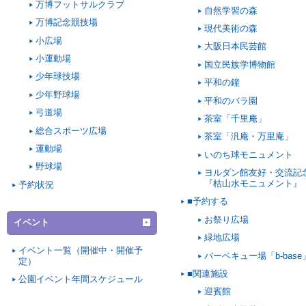
万博フットサルクラブ
自然学習の森
万博記念競技場
現代美術の森
小広場
大阪日本民芸館
小運動場
国立民族学博物館
少年球技場
平和の鐘
少年野球場
平和のバラ園
弓道場
茶室「千里庵」
総合スポーツ広場
茶室「汎庵・万里庵」
運動場
いのち球モニュメント
野球場
ヨルダン館友好・交流記
『枯山水モニュメント』
予約状況
■予約する
お祭り広場
イベント
緑地広場
イベント一覧（開催中・開催予
バーベキュー場「b-base
定）
■関連施設
公園イベント年間スケジュール
迎賓館