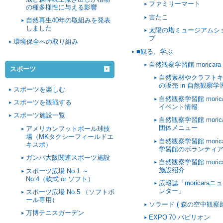
ファミリーマート
の種多様性に与える影響
吉たこ
自然再生40年の取組みを発表
しました
太陽の塔ミュージアムシ
プ
環境保全への取り組み
■観る、学ぶ
自然観察学習館 moricara
スポーツ
自然素材やクラフト
の販売 in 自然観察学
スポーツを楽しむ
自然観察学習館 morica
スポーツを観戦する
イベント情報
スポーツ施設一覧
自然観察学習館 morica
団体メニュー
アメリカンフットボール球技
場（MKタクシーフィールドエ
自然観察学習館 morica
キスポ）
学習館のボランティ
ガンバ大阪関連スポーツ施設
自然観察学習館 morica
施設紹介
スポーツ広場 No.1 ～
No.4（軟式 or ソフト）
広報誌「moricaraニ
レター」
スポーツ広場 No.5 （ソフトボ
ール専用）
ソラード ( 森の空中観察路
万博テニスガーデン
EXPO’70 パビリオン