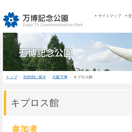
サイトマップ
交
トップ
目的別に探す
大阪万博
キプロス館
＞
＞
＞
キプロス館
参加者