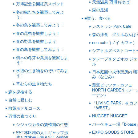
天然温泉 万博おゆば
万博記念公園紅葉スポット
森の足湯
冬の虫たちを観察してみよ
う！
■買う、食べる
冬の鳥を観察してみよう！
レストラン Park Cafe
春の昆虫を観察しよう！
森の洋食 グリルみんぱ
春の野草を観察しよう
neu.cafe（ノイ カフェ）
春の鳥を観察してみよう！
シアトルズベストコーヒ
樹木の冬芽や葉痕を観察しよ
クレープ＆タピオカ ジェ
う！
ル
水辺の生き物をのぞいてみよ
日本庭園中央休憩所内 喫
う！
み（なごみ）
草むらの生き物たち
薪窯ピッツァ・カフェ
NORTH GARDEN（ノ
森を探検する
ーデン）
自然に親しむ
「LIVING PARK」& カ
「WEST」
散策モデルコース
NUGGET NUGGET
万博の森づくり
バーベキュー場「b-base
シジュウカラの繁殖期の生態
EXPO GOODS STORE
密生林区域の人工ギャップ形
成と森林表土撒き出しが植物