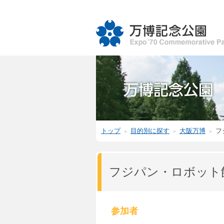
トップ
目的別に探す
大阪万博
フ
＞
＞
＞
フジパン・ロボット
参加者