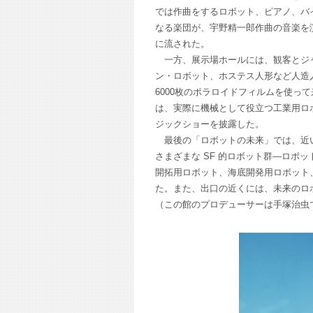
では作曲をするロボット、ピアノ、バイ
なる楽団が、宇野精一郎作曲の音楽を
に流された。
一方、展示場ホールには、観客とジャ
ン・ロボット、ホステス人形など人造人
6000枚のポラロイドフィルムを使っ
は、実際に機械として役立つ工業用ロ
ジックショーを披露した。
最後の「ロボットの未来」では、近い
さまざまな SF 的ロボット群―ロボ
開拓用ロボット、海底開発用ロボット
た。また、出口の近くには、未来のロ
（この館のプロデューサーは手塚治虫