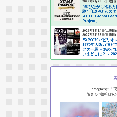
2027年2月28日(日曜日)
“学びながら巡る万
験”「EXPO’70ス
＆EFE Global Lear
Project」
2026年3月14日(土曜日
2027年2月28日(日曜日)
EXPO’70パビリ
1970年大阪万博ビ
フター展 ～あのパ
いまどこに？～ 202
Instagram
皆さまの投稿画像