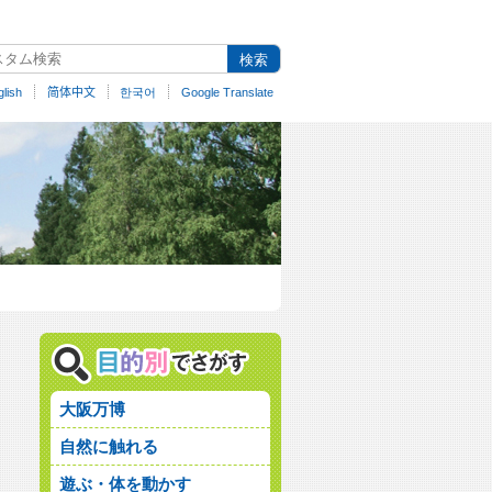
lish
简体中文
한국어
Google Translate
大阪万博
自然に触れる
遊ぶ・体を動かす