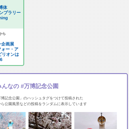
博体
タンプラリー
ning
)から
オン企画展
フォー・ア
ビリオンは
6
みんなの #万博記念公園
に「#万博記念公園」のハッシュタグをつけて投稿された
から公園風景などの投稿をランダムに表示しています