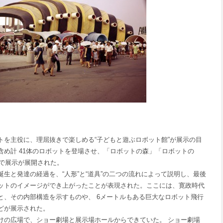
を主役に、理屈抜きで楽しめる“子どもと遊ぶロボット館”が展示の目
含め計 41体のロボットを登場させ、「ロボットの森」「ロボットの
クで展示が展開された。
と発達の経過を、“人形”と“道具”の二つの流れによって説明し、最後
ットのイメージができ上がったことが表現された。ここには、寛政時代
と、その内部構造を示すものや、 6メートルもある巨大なロボット飛行
どが展示された。
の広場で、ショー劇場と展示場ホールからできていた。 ショー劇場