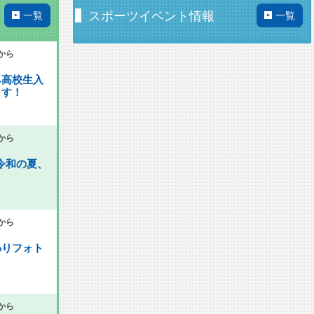
スポーツイベント情報
一覧
一覧
)から
み高校生入
ます！
)から
 令和の夏、
)から
わりフォト
)から