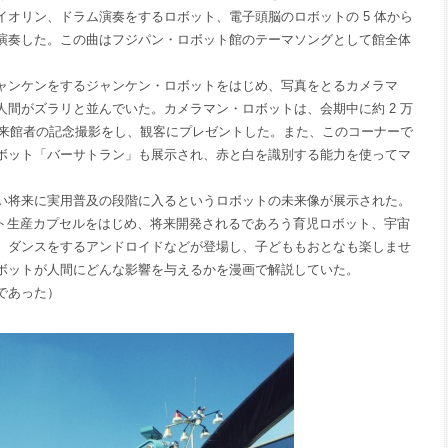
オリン、ドラム演奏をするロボット、電子頭脳のロボットの 5 体から
演奏した。この曲はフジパン・ロボット館のテーマソングとして館全体
ンケンをするジャンケン・ロボットをはじめ、写真をとるカメラマ
間がズラリと並んでいた。カメラマン・ロボットは、会期中に約 2 万
て来館者の記念撮影をし、観客にプレゼントした。また、このコーナーで
ボット「バーサトラン」も展示され、赤と白を識別する能力を使ってマ
将来に実用普及の段階に入るというロボットの未来像が展示された。
ット生産カプセルをはじめ、将来開発されるであろう育児ロボット、宇宙
、ダンスをするアンドロイドなどが登場し、子どももおとなも楽しませ
ボットが人間にどんな影響を与えるかを漫画で解説していた。
であった）