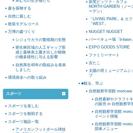
草むらの生き物たち
薪窯ピッツァ・カフェ
NORTH GARDEN（ノ
森を探検する
ーデン）
自然に親しむ
「LIVING PARK」& カ
「WEST」
散策モデルコース
NUGGET NUGGET
万博の森づくり
バーベキュー場「b-base
シジュウカラの繁殖期の生態
EXPO GOODS STORE
密生林区域の人工ギャップ形
成と森林表土撒き出しが植物
ファミリーマート
の種多様性に与える影響
吉たこ
自然再生40年の取組みを発表
しました
太陽の塔ミュージアムシ
プ
環境保全への取り組み
■観る、学ぶ
自然観察学習館 moricara
スポーツ
自然素材やクラフト
の販売 in 自然観察学
スポーツを楽しむ
自然観察学習館 morica
スポーツを観戦する
イベント情報
スポーツ施設一覧
自然観察学習館 morica
団体メニュー
アメリカンフットボール球技