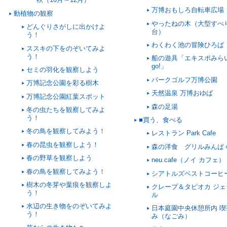
万博おもしろ自転車広場
動植物の観察
やったねの木（大型すべ
どんぐりさがしに出かけよ
台）
う！
わくわく池の冒険ひろば
ススキの下をのぞいてみよ
う！
船の遊具「エキスポみら
go!」
セミの羽化を観察しよう
パークゴルフ万博公園
万博記念公園を彩る樹木
天然温泉 万博おゆば
万博記念公園紅葉スポット
森の足湯
冬の虫たちを観察してみよ
う！
■買う、食べる
冬の鳥を観察してみよう！
レストラン Park Cafe
春の昆虫を観察しよう！
森の洋食 グリルみんぱ
春の野草を観察しよう
neu.cafe（ノイ カフェ）
春の鳥を観察してみよう！
シアトルズベストコーヒ
樹木の冬芽や葉痕を観察しよ
クレープ＆タピオカ ジェ
う！
ル
水辺の生き物をのぞいてみよ
日本庭園中央休憩所内 喫
う！
み（なごみ）