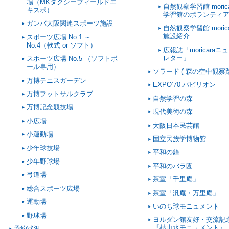
場（MKタクシーフィールドエ
自然観察学習館 morica
キスポ）
学習館のボランティ
ガンバ大阪関連スポーツ施設
自然観察学習館 morica
施設紹介
スポーツ広場 No.1 ～
No.4（軟式 or ソフト）
広報誌「moricaraニ
レター」
スポーツ広場 No.5 （ソフトボ
ール専用）
ソラード ( 森の空中観察路
万博テニスガーデン
EXPO’70 パビリオン
万博フットサルクラブ
自然学習の森
万博記念競技場
現代美術の森
小広場
大阪日本民芸館
小運動場
国立民族学博物館
少年球技場
平和の鐘
少年野球場
平和のバラ園
弓道場
茶室「千里庵」
総合スポーツ広場
茶室「汎庵・万里庵」
運動場
いのち球モニュメント
野球場
ヨルダン館友好・交流記
『枯山水モニュメント』
予約状況