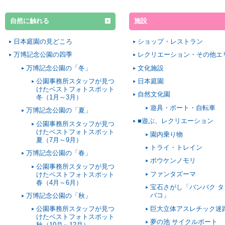
自然に触れる
施設
日本庭園の見どころ
ショップ・レストラン
万博記念公園の四季
レクリエーション・その他エ
万博記念公園の「冬」
文化施設
公園事務所スタッフが見つ
日本庭園
けたベストフォトスポット
自然文化園
冬（1月～3月）
遊具・ボート・自転車
万博記念公園の「夏」
■遊ぶ、レクリエーション
公園事務所スタッフが見つ
けたベストフォトスポット
園内乗り物
夏（7月～9月）
トライ・トレイン
万博記念公園の「春」
ボウケンノモリ
公園事務所スタッフが見つ
ファンタズーマ
けたベストフォトスポット
春（4月～6月）
宝石さがし「バンパク タ
バコ」
万博記念公園の「秋」
巨大立体アスレチック迷
公園事務所スタッフが見つ
けたベストフォトスポット
夢の池 サイクルボート
秋（10月～12月）