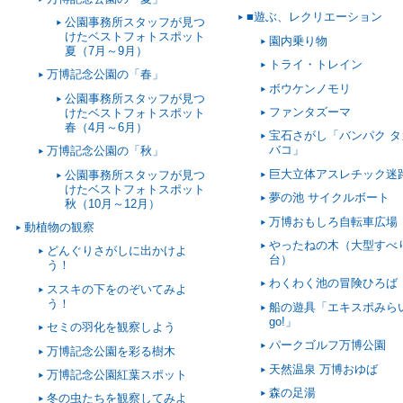
■遊ぶ、レクリエーション
公園事務所スタッフが見つ
けたベストフォトスポット
園内乗り物
夏（7月～9月）
トライ・トレイン
万博記念公園の「春」
ボウケンノモリ
公園事務所スタッフが見つ
ファンタズーマ
けたベストフォトスポット
春（4月～6月）
宝石さがし「バンパク タ
バコ」
万博記念公園の「秋」
巨大立体アスレチック迷
公園事務所スタッフが見つ
けたベストフォトスポット
夢の池 サイクルボート
秋（10月～12月）
万博おもしろ自転車広場
動植物の観察
やったねの木（大型すべ
どんぐりさがしに出かけよ
台）
う！
わくわく池の冒険ひろば
ススキの下をのぞいてみよ
う！
船の遊具「エキスポみら
go!」
セミの羽化を観察しよう
パークゴルフ万博公園
万博記念公園を彩る樹木
天然温泉 万博おゆば
万博記念公園紅葉スポット
森の足湯
冬の虫たちを観察してみよ