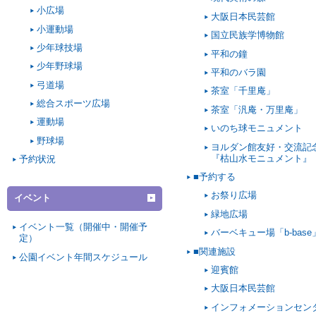
小広場
大阪日本民芸館
小運動場
国立民族学博物館
少年球技場
平和の鐘
少年野球場
平和のバラ園
弓道場
茶室「千里庵」
総合スポーツ広場
茶室「汎庵・万里庵」
運動場
いのち球モニュメント
野球場
ヨルダン館友好・交流記
『枯山水モニュメント』
予約状況
■予約する
お祭り広場
イベント
緑地広場
イベント一覧（開催中・開催予
バーベキュー場「b-base
定）
■関連施設
公園イベント年間スケジュール
迎賓館
大阪日本民芸館
インフォメーションセン