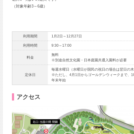
（対象年齢3～6歳）
利用期間
1月2日～12月27日
利用時間
9:30～17:00
無料
料金
※別途自然文化園・日本庭園共通入園料が必要
毎週水曜日（水曜日が国民の祝日の場合は翌日の
定休日
※ただし、4月1日からゴールデンウィークまで、10
年末年始
アクセス