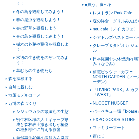
う！
■買う、食べる
冬の鳥を観察してみよう！
レストラン Park Cafe
春の昆虫を観察しよう！
森の洋食 グリルみんぱ
春の野草を観察しよう
neu.cafe（ノイ カフェ）
春の鳥を観察してみよう！
シアトルズベストコーヒ
樹木の冬芽や葉痕を観察しよ
クレープ＆タピオカ ジェ
う！
ル
水辺の生き物をのぞいてみよ
日本庭園中央休憩所内 喫
う！
み（なごみ）
草むらの生き物たち
薪窯ピッツァ・カフェ
NORTH GARDEN（ノ
森を探検する
ーデン）
自然に親しむ
「LIVING PARK」& カ
「WEST」
散策モデルコース
NUGGET NUGGET
万博の森づくり
バーベキュー場「b-base
シジュウカラの繁殖期の生態
EXPO GOODS STORE
密生林区域の人工ギャップ形
成と森林表土撒き出しが植物
ファミリーマート
の種多様性に与える影響
吉たこ
自然再生40年の取組みを発表