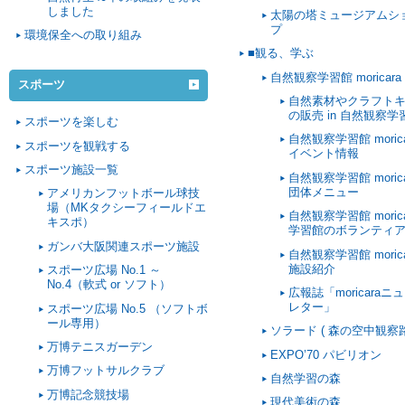
しました
太陽の塔ミュージアムシ
プ
環境保全への取り組み
■観る、学ぶ
自然観察学習館 moricara
スポーツ
自然素材やクラフト
の販売 in 自然観察学
スポーツを楽しむ
自然観察学習館 morica
スポーツを観戦する
イベント情報
スポーツ施設一覧
自然観察学習館 morica
団体メニュー
アメリカンフットボール球技
場（MKタクシーフィールドエ
自然観察学習館 morica
キスポ）
学習館のボランティ
ガンバ大阪関連スポーツ施設
自然観察学習館 morica
施設紹介
スポーツ広場 No.1 ～
No.4（軟式 or ソフト）
広報誌「moricaraニ
レター」
スポーツ広場 No.5 （ソフトボ
ール専用）
ソラード ( 森の空中観察路
万博テニスガーデン
EXPO’70 パビリオン
万博フットサルクラブ
自然学習の森
万博記念競技場
現代美術の森