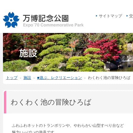
サイトマップ
交
トップ
施設
■遊ぶ、レクリエーション
わくわく池の冒険ひろば
＞
＞
＞
わくわく池の冒険ひろば
ふわふわネットのトランポリンや、やわらかい山型すべり台など
魅力いっぱいの遊具です。