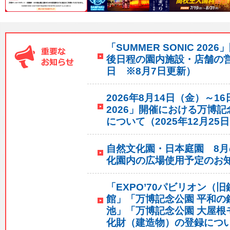
「SUMMER SONIC 2
後日程の園内施設・店舗の営
日 ※8月7日更新）
2026年8月14日（金）～16
2026」開催における万博
について（2025年12月25
自然文化園・日本庭園 8
化園内の広場使用予定のお知ら
「EXPO’70パビリオン（
館」「万博記念公園 平和の
池」「万博記念公園 大屋根
化財（建造物）の登録について