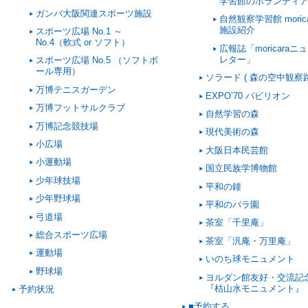
学習館のボランティ
ガンバ大阪関連スポーツ施設
自然観察学習館 morica
施設紹介
スポーツ広場 No.1 ～
No.4（軟式 or ソフト）
広報誌「moricaraニ
レター」
スポーツ広場 No.5 （ソフトボ
ール専用）
ソラード ( 森の空中観察路
万博テニスガーデン
EXPO’70 パビリオン
万博フットサルクラブ
自然学習の森
万博記念競技場
現代美術の森
小広場
大阪日本民芸館
小運動場
国立民族学博物館
少年球技場
平和の鐘
少年野球場
平和のバラ園
弓道場
茶室「千里庵」
総合スポーツ広場
茶室「汎庵・万里庵」
運動場
いのち球モニュメント
野球場
ヨルダン館友好・交流記
『枯山水モニュメント』
予約状況
■予約する