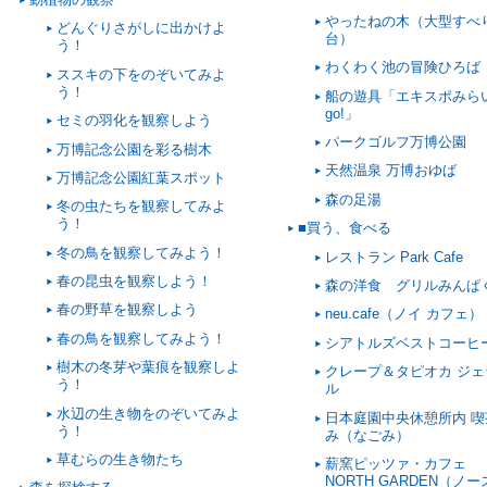
やったねの木（大型すべ
どんぐりさがしに出かけよ
台）
う！
わくわく池の冒険ひろば
ススキの下をのぞいてみよ
う！
船の遊具「エキスポみら
go!」
セミの羽化を観察しよう
パークゴルフ万博公園
万博記念公園を彩る樹木
天然温泉 万博おゆば
万博記念公園紅葉スポット
森の足湯
冬の虫たちを観察してみよ
う！
■買う、食べる
冬の鳥を観察してみよう！
レストラン Park Cafe
春の昆虫を観察しよう！
森の洋食 グリルみんぱ
春の野草を観察しよう
neu.cafe（ノイ カフェ）
春の鳥を観察してみよう！
シアトルズベストコーヒ
樹木の冬芽や葉痕を観察しよ
クレープ＆タピオカ ジェ
う！
ル
水辺の生き物をのぞいてみよ
日本庭園中央休憩所内 喫
う！
み（なごみ）
草むらの生き物たち
薪窯ピッツァ・カフェ
NORTH GARDEN（ノ