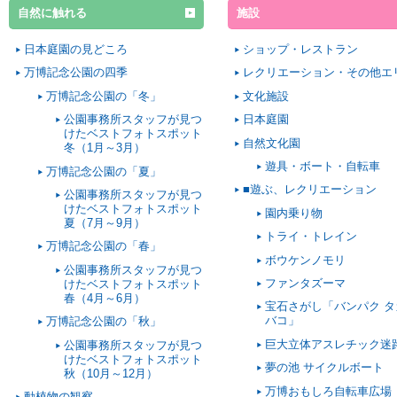
自然に触れる
施設
日本庭園の見どころ
ショップ・レストラン
万博記念公園の四季
レクリエーション・その他エ
万博記念公園の「冬」
文化施設
公園事務所スタッフが見つ
日本庭園
けたベストフォトスポット
自然文化園
冬（1月～3月）
遊具・ボート・自転車
万博記念公園の「夏」
■遊ぶ、レクリエーション
公園事務所スタッフが見つ
けたベストフォトスポット
園内乗り物
夏（7月～9月）
トライ・トレイン
万博記念公園の「春」
ボウケンノモリ
公園事務所スタッフが見つ
ファンタズーマ
けたベストフォトスポット
春（4月～6月）
宝石さがし「バンパク タ
バコ」
万博記念公園の「秋」
巨大立体アスレチック迷
公園事務所スタッフが見つ
けたベストフォトスポット
夢の池 サイクルボート
秋（10月～12月）
万博おもしろ自転車広場
動植物の観察