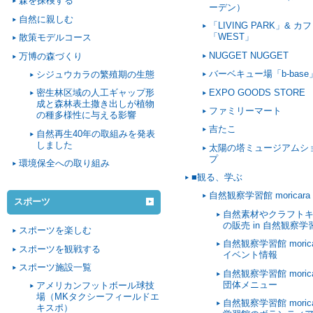
森を探検する
ーデン）
自然に親しむ
「LIVING PARK」& カ
「WEST」
散策モデルコース
NUGGET NUGGET
万博の森づくり
バーベキュー場「b-base
シジュウカラの繁殖期の生態
EXPO GOODS STORE
密生林区域の人工ギャップ形
成と森林表土撒き出しが植物
ファミリーマート
の種多様性に与える影響
吉たこ
自然再生40年の取組みを発表
しました
太陽の塔ミュージアムシ
プ
環境保全への取り組み
■観る、学ぶ
自然観察学習館 moricara
スポーツ
自然素材やクラフト
の販売 in 自然観察学
スポーツを楽しむ
自然観察学習館 morica
スポーツを観戦する
イベント情報
スポーツ施設一覧
自然観察学習館 morica
団体メニュー
アメリカンフットボール球技
場（MKタクシーフィールドエ
自然観察学習館 morica
キスポ）