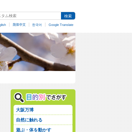
lish
简体中文
한국어
Google Translate
大阪万博
自然に触れる
遊ぶ・体を動かす